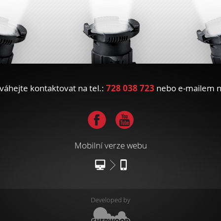
váhejte kontaktovat na tel.:
728 038 723
nebo e-mailem 
Tube
Mobilní verze webu
Developed by