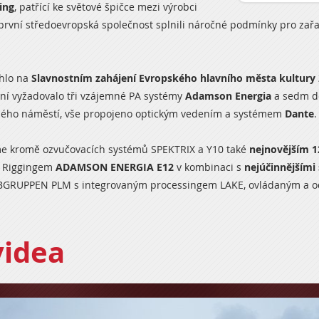
ing
, patřící ke světové špičce mezi výrobci
rvní středoevropská společnost splnili náročné podmínky pro zařaze
hlo na
Slavnostním zahájení Evropského hlavního města kultury
šení vyžadovalo tři vzájemné PA systémy
Adamson Energia
a sedm do
ého náměstí, vše propojeno optickým vedením a systémem
Dante
me kromě ozvučovacích systémů
SPEKTRIX
a
Y10
také
nejnovějším 1
k Riggingem
ADAMSON ENERGIA E12
v kombinaci s
nejúčinnějšími
BGRUPPEN PLM
s integrovaným processingem LAKE, ovládaným a 
videa