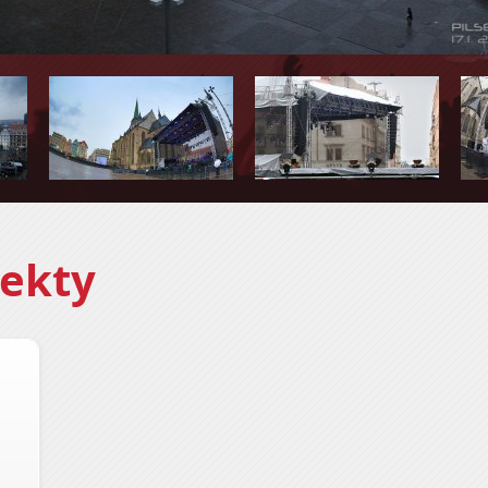
*
*
ekty