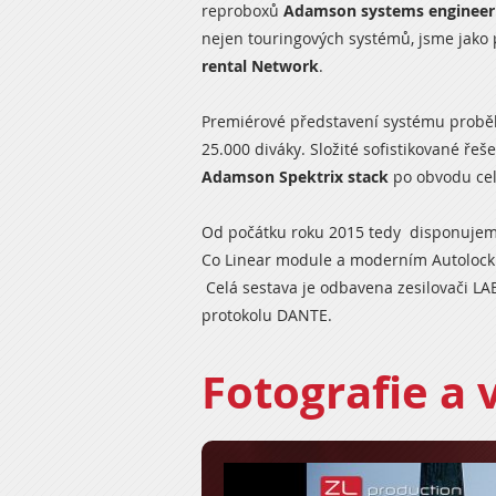
reproboxů
Adamson systems engineer
nejen touringových systémů, jsme jako p
rental Network
.
Premiérové představení systému probě
25.000 diváky. Složité sofistikované ře
Adamson Spektrix stack
po obvodu cel
Od počátku roku 2015 tedy disponuje
Co Linear module a moderním Autoloc
Celá sestava je odbavena zesilovači
LA
protokolu
DANTE
.
Fotografie a 