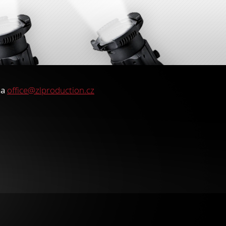
na
office@zlproduction.cz