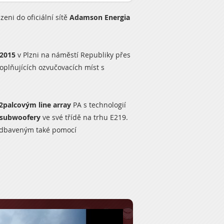
ni do oficiální sítě
Adamson Energia
 2015
v Plzni na náměstí Republiky přes
plňujících ozvučovacích míst s
.
2palcovým line array
PA s technologií
 subwoofery
ve své třídě na trhu
E219
.
odbaveným také pomocí