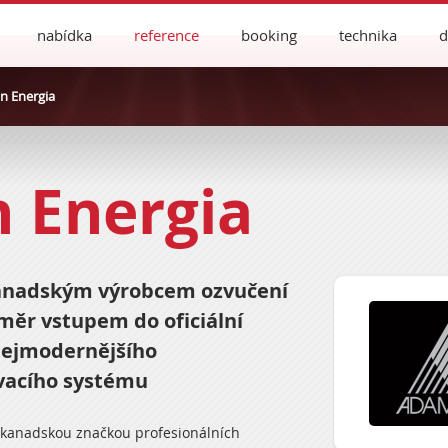
nabídka
reference
booking
technika
d
 Energia
 Energia
anadským výrobcem ozvučení
ěr vstupem do oficiální
 nejmodernějšího
vacího systému
 kanadskou značkou profesionálních