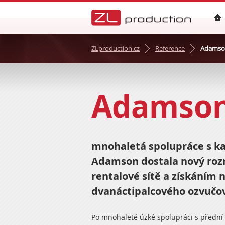
ZLproduction.cz
Reference
Adamson
Adamson
mnohaletá spolupráce s k
Adamson dostala nový rozm
rentalové sítě a získáním
dvanáctipalcového ozvučo
Po mnohaleté úzké spolupráci s přední