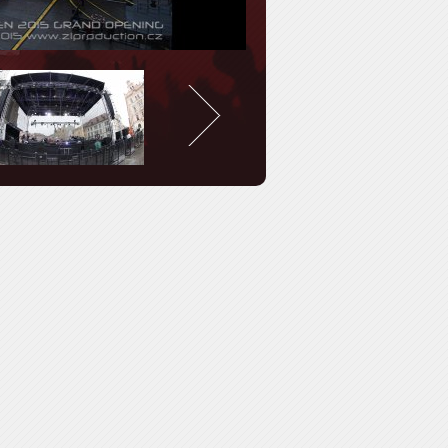
*
*
*