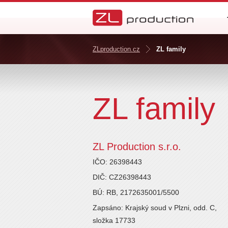
ZLproduction.cz
ZL family
ZL family
ZL Production s.r.o.
IČO: 26398443
DIČ: CZ26398443
BÚ: RB, 2172635001/5500
Zapsáno: Krajský soud v Plzni, odd. C,
složka 17733