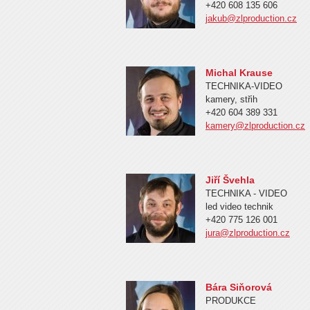
+420 608 135 606
jakub@zlproduction.cz
Michal Krause
TECHNIKA-VIDEO
kamery, střih
+420 604 389 331
kamery@zlproduction.cz
Jiří Švehla
TECHNIKA - VIDEO
led video technik
+420 775 126 001
jura@zlproduction.cz
Bára Siňorová
PRODUKCE