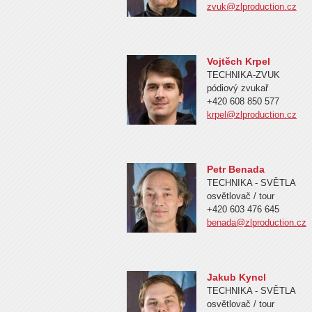
zvuk@zlproduction.cz
Vojtěch Krpel
TECHNIKA-ZVUK
pódiový zvukař
+420 608 850 577
krpel@zlproduction.cz
Petr Benada
TECHNIKA - SVĚTLA
osvětlovač / tour
+420 603 476 645
benada@zlproduction.cz
Jakub Kyncl
TECHNIKA - SVĚTLA
osvětlovač / tour