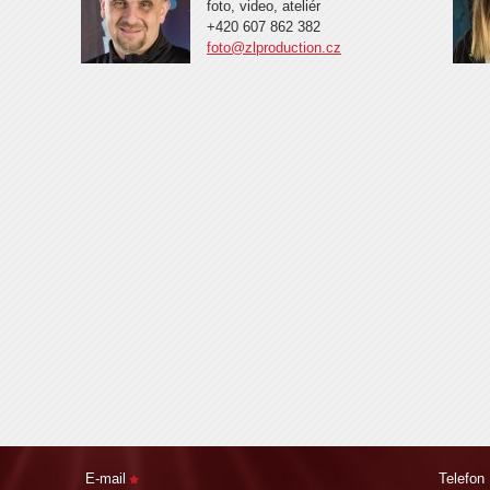
foto, video, ateliér
+420 607 862 382
foto@zlproduction.cz
E-mail
Telefon