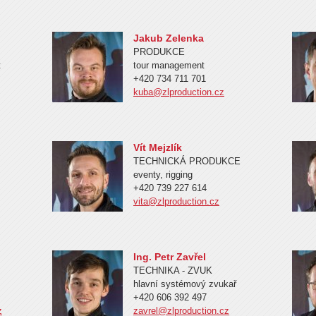
Jakub Zelenka
PRODUKCE
t
tour management
+420 734 711 701
kuba@zlproduction.cz
Vít Mejzlík
TECHNICKÁ PRODUKCE
eventy, rigging
+420 739 227 614
vita@zlproduction.cz
Ing. Petr Zavřel
TECHNIKA - ZVUK
hlavní systémový zvukař
+420 606 392 497
z
zavrel@zlproduction.cz