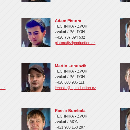
Adam Pistora
TECHNIKA - ZVUK
zvukař / PA, FOH
+420 737 394 532
pistora@zlproduction.cz
Martin Lehoszik
TECHNIKA - ZVUK
zvukař / PA, FOH
+420 603 986 111
n.cz
lehosik@zlproduction.cz
Rasťo Bumbala
TECHNIKA - ZVUK
zvukař / MON
+421 903 158 297