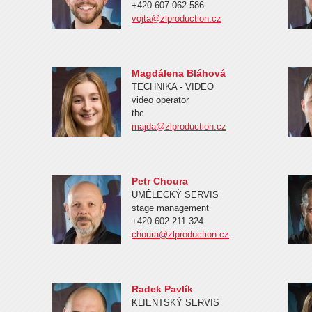
+420 607 062 586
vojta@zlproduction.cz
Magdálena Bláhová
TECHNIKA - VIDEO
video operator
tbc
majda@zlproduction.cz
Petr Choura
UMĚLECKÝ SERVIS
stage management
+420 602 211 324
choura@zlproduction.cz
Radek Pavlík
KLIENTSKÝ SERVIS