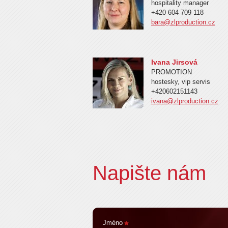
hospitality manager
+420 604 709 118
bara@zlproduction.cz
Ivana Jirsová
PROMOTION
hostesky, vip servis
+420602151143
ivana@zlproduction.cz
Napište nám
Jméno